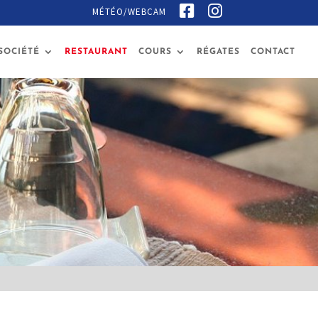
F
I
MÉTÉO/WEBCAM
A
N
C
S
E
T
B
A
SOCIÉTÉ
RESTAURANT
COURS
RÉGATES
CONTACT
O
G
O
R
K
A
M