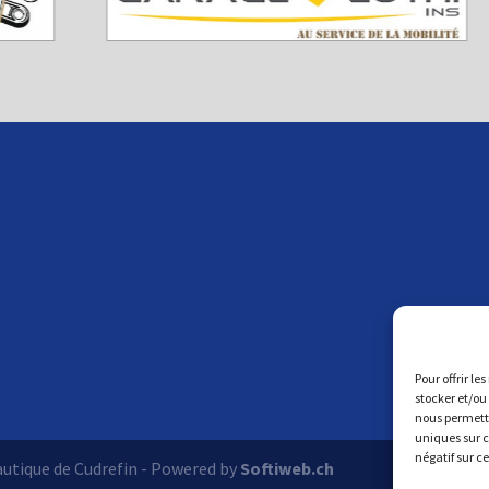
Pour offrir le
stocker et/ou
nous permettr
uniques sur c
négatif sur c
autique de Cudrefin - Powered by
Softiweb.ch