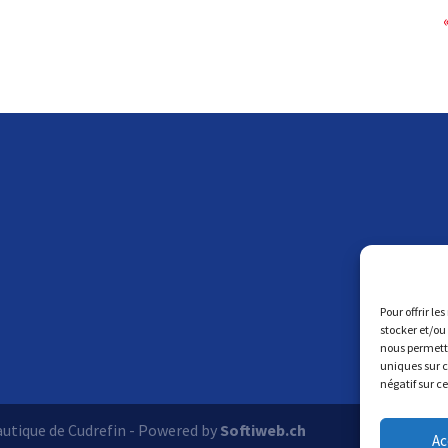
Pour offrir le
stocker et/ou
nous permettr
uniques sur c
négatif sur c
autique de Cudrefin - Powered by
Softiweb.ch
Ac