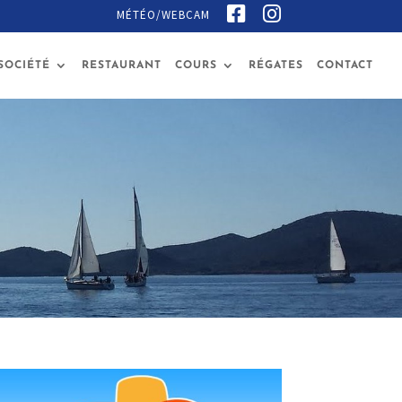
F
I
MÉTÉO/WEBCAM
A
N
C
S
E
T
B
A
SOCIÉTÉ
RESTAURANT
COURS
RÉGATES
CONTACT
O
G
O
R
K
A
M